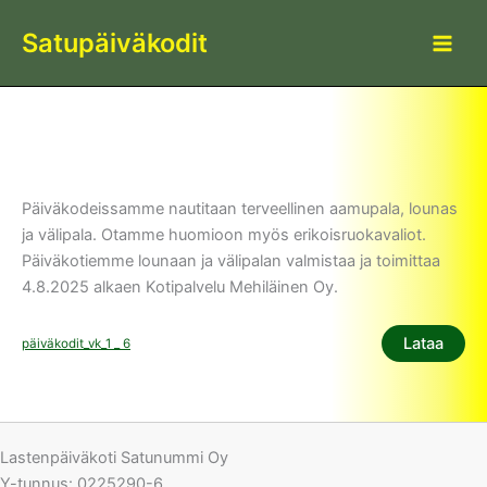
Siirry
Satupäiväkodit
sisältöön
Päiväkodeissamme nautitaan terveellinen aamupala, lounas
ja välipala. Otamme huomioon myös erikoisruokavaliot.
Päiväkotiemme lounaan ja välipalan valmistaa ja toimittaa
4.8.2025 alkaen Kotipalvelu Mehiläinen Oy.
Lataa
päiväkodit_vk_1 _ 6
Lastenpäiväkoti Satunummi Oy
Y-tunnus: 0225290-6